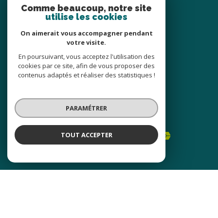
Comme beaucoup, notre site
04 65 84 57 36
utilise les cookies
agence@cabinetsaintcharles.fr
On aimerait vous accompagner pendant
13 RUE DE LA PIERRE BLEUE
votre visite.
69630
chaponost
En poursuivant, vous acceptez l'utilisation des
cookies par ce site, afin de vous proposer des
contenus adaptés et réaliser des statistiques !
Nous suivre sur
PARAMÉTRER
TOUT ACCEPTER
Adhérents