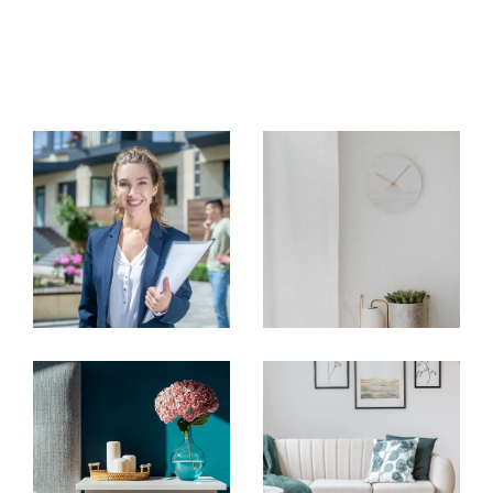
immobiliers à Chaponost
Transactions immobilières
Nos
annonces de vente sur Chaponost
incluent une gamme diversifiée de biens, allant
de la
maison à vendre à Chaponost jusqu'aux
appartements et terrains
. Nous proposons
des solutions taillées pour les besoins de
chacun, qu’il s’agisse de vendre votre bien dans
la région ou de trouver le logement idéal.
Nous aidons aussi bien ceux qui cherchent un
nouvel espace de vie que les vendeurs
souhaitant céder leur bien au meilleur prix.
Vous êtes assurés d’une prise en charge
complète, avec des conseils experts et une