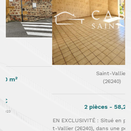
Saint-Vallier
(26240)
C
25
2 pièces - 58,29 m²
EN EXCLUSIVITÉ : Situé en plein cœur de Sain
t-Vallier (26240), dans une petite copropriété b