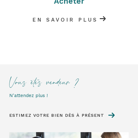
Acheter
Nous serons ravis de vous rencontrer et de
vous accompagner dans vos démarches.
EN SAVOIR PLUS
Vous êtes vendeur ?
N'attendez plus !
ESTIMEZ VOTRE BIEN DÈS À PRÉSENT