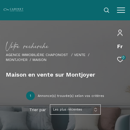
V
o
t
r
e
r
e
c
h
e
r
c
h
e
Fr
AGENCE IMMOBILIÈRE CHAPONOST
VENTE
0
MONTJOYER
MAISON
Maison en vente sur Montjoyer
1
Annonce(s) trouvée(s) selon vos critères
Trier par
Les plus récentes